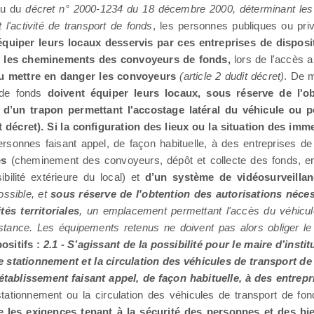
tu du
décret n° 2000-1234 du 18 décembre 2000, déterminant l
'activité de transport de fonds
, les personnes publiques ou pri
équiper leurs locaux desservis par ces entreprises de disposi
e
les cheminements des convoyeurs de fonds,
lors de l'accès 
ou mettre en danger les convoyeurs
(article 2 dudit décret)
. De 
t de fonds
doivent équiper leurs locaux, sous réserve de l'ob
 d’un trapon permettant l'accostage latéral du véhicule ou 
t décret). Si la configuration des lieux ou la situation des im
ersonnes faisant appel, de façon habituelle, à des entreprises d
és
(cheminement des convoyeurs, dépôt et collecte des fonds, en
bilité extérieure du local) et
d’un système de vidéosurveilla
ssible, et
sous réserve de l'obtention des autorisations nécess
és territoriales
, un emplacement permettant l'accès du véhicul
ance. Les équipements retenus ne doivent pas alors obliger l
ositifs :
2.1 - S’agissant de la possibilité pour le maire d’insti
tationnement et la circulation des véhicules de transport de f
tablissement faisant appel, de façon habituelle, à des entrep
stationnement ou la circulation des véhicules de transport de fo
 les exigences tenant à la sécurité des personnes et des bie