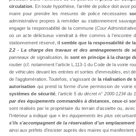
circulation
. En toute hypothèse, l’arrêté de police doit avoir p
maire pour prendre les mesures de police nécessaires
so
administrative propres à remédier au stationnement sauvage 
engager la responsabilité de la commune (
Cour Administrativ
où un acte délictueux viendrait à être commis à l’encontre d
stationnement réservé,
il semble que la responsabilité de 
2.2 - La charge des travaux et des aménagements de sé
panneaux de signalisation
, ils
sont en principe à la charge du
routier (cf. notamment l’article L.113-1 du Code de la voirie
de véhicules devant les entrées et sorties d’immeubles, est dé
de l’agglomération. Toutefois, s’agissant de
la réalisation de
autorisation
qui prend la forme d’une permission de voirie
systèmes de sécurité
,
l’article 5 du décret n° 2000-1234 du
par des équipements commandés à distances
, ceux-ci so
sont réalisés par le propriétaire du terrain d'assiette ou, a
l’Intérieur a indiqué que «
les équipements les plus sécurisants
s’ils s’accompagnent de la réservation d’un emplacement
ainsi aux préfets d’insister auprès des maires qui manifestent 