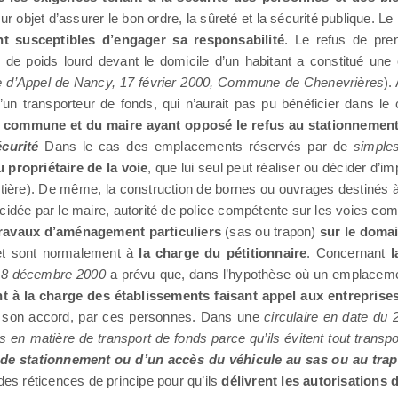
our objet d’assurer le bon ordre, la sûreté et la sécurité publique. Le
nt susceptibles d’engager sa responsabilité
. Le refus de pre
de poids lourd devant le domicile d’un habitant a constitué une 
e d’Appel de Nancy, 17 février 2000, Commune de Chenevrières
).
’un transporteur de fonds, qui n’aurait pas pu bénéficier dans le
la commune et du maire ayant opposé le refus au stationnement,
curité
Dans le cas des emplacements réservés par de
simple
 propriétaire de la voie
, que lui seul peut réaliser ou décider d’i
 routière). De même, la construction de bornes ou ouvrages destinés
cidée par le maire, autorité de police compétente sur les voies comm
 travaux d’aménagement particuliers
(sas ou trapon)
sur le doma
 et sont normalement à
la charge du pétitionnaire
. Concernant
l
 18 décembre 2000
a prévu que, dans l’hypothèse où un emplaceme
nt à la charge des établissements faisant appel aux entreprise
vec son accord, par ces personnes. Dans une
circulaire en date du 2
 en matière de transport de fonds parce qu’ils évitent tout transp
 de stationnement ou d’un accès du véhicule au sas ou au tr
des réticences de principe pour qu’ils
délivrent les autorisations 