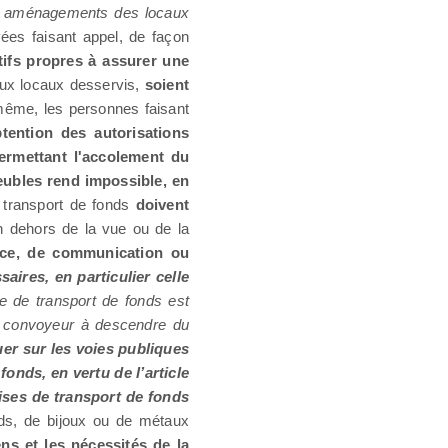
es aménagements des locaux
vées faisant appel, de façon
tifs propres à assurer une
aux locaux desservis,
soient
même, les personnes faisant
tention des autorisations
permettant l'accolement du
meubles rend impossible, en
e transport de fonds
doivent
 dehors de la vue ou de la
nce, de communication ou
aires, en particulier celle
e de transport de fonds est
e convoyeur à descendre du
tuer sur les voies publiques
onds, en vertu de l’article
rises de transport de fonds
nds, de bijoux ou de métaux
ns et les nécessités de la