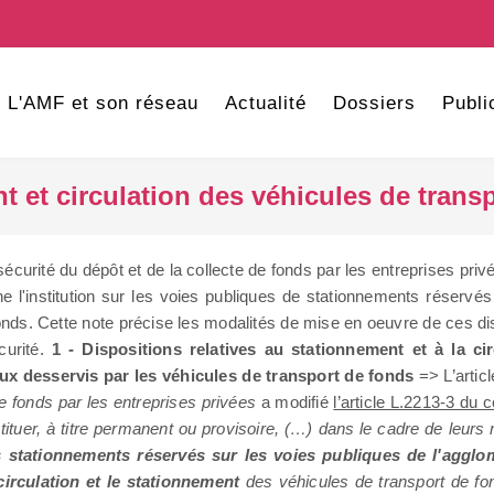
L'AMF et son réseau
Actualité
Dossiers
Publi
 et circulation des véhicules de trans
a sécurité du dépôt et de la collecte de fonds par les entreprises priv
ne l'institution sur les voies publiques de stationnements réserv
fonds. Cette note précise les modalités de mise en oeuvre de ces dis
curité.
1 - Dispositions relatives au stationnement et à la ci
ux desservis par les véhicules de transport de fonds
=> L’artic
 de fonds par les entreprises privées
a modifié
l’article L.2213-3 du 
stituer, à titre permanent ou provisoire, (…) dans le cadre de leurs
 stationnements réservés sur les voies publiques de l'aggl
irculation et le stationnement
des véhicules de transport de fo