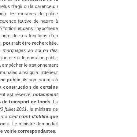
 refus d’agir ou la carence du
ndre les mesures de police
carence fautive de nature à
 A fortiori et dans l’hypothèse
 cadre de ses fonctions d’un
 pourrait être recherchée.
s marquages au sol ou des
mplanter sur le domaine public
 à empêcher le stationnement
unales ainsi qu’à l’intérieur
ine public
, ils sont soumis
à
a construction de certains
nt est réservé,
notamment
s de transport de fonds
. Ils
3 juillet 2001
, le ministre de
ort à pied
n’ont d’utilité que
apon
». Le ministre demandait
de voirie correspondantes
.