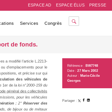
ESPACE AD
ESPACE ÉLUS
PRESSE
cations
Services
Congrès
port de fonds.
ées a modifié l’article L.2213-
Référence :
BW7748
és ou d'emplacements pour le
Date :
27 Mars 2002
positions, et précise sur qui
Auteur :
Marie-Cécile
rculation des véhicules de
Georges
le 1er de
la loi n°2000-159 du
code général des collectivités
 missions, pour les véhicules
Partager :
omération
; 2°
Réserver des
nds, de bijoux ou de métaux