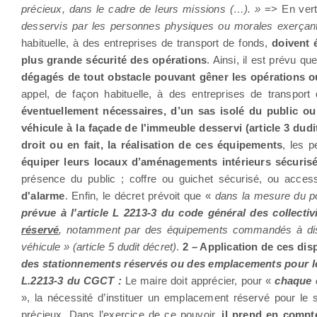
précieux, dans le cadre de leurs missions (…). »
=> En ver
desservis par les personnes physiques ou morales exerçant l
habituelle, à des entreprises de transport de fonds,
doivent 
plus grande sécurité des opérations
. Ainsi, il est prévu qu
dégagés de tout obstacle pouvant gêner les opérations 
appel, de façon habituelle, à des entreprises de transpor
éventuellement nécessaires, d’un sas isolé du public ou
véhicule à la façade de l'immeuble desservi (article 3 dudi
droit ou en fait, la réalisation de ces équipements
, les p
équiper leurs locaux d’aménagements intérieurs sécuris
présence du public ; coffre ou guichet sécurisé, ou accessi
d'alarme
. Enfin, le décret prévoit que «
dans la mesure du po
prévue à l'article L 2213-3 du code général des collectivit
réservé
, notamment par des équipements commandés à dist
véhicule » (article 5 dudit décret)
.
2 – Application de ces disp
des stationnements réservés ou des emplacements pour le s
L.2213-3 du CGCT :
Le maire doit apprécier, pour «
chaque é
», la nécessité d’instituer un emplacement réservé pour le 
précieux. Dans l’exercice de ce pouvoir,
il prend en compte