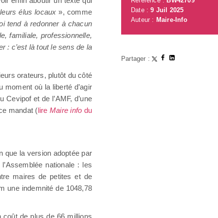
oir enfin aboutir un texte qui
Référence :
BW42709
Date :
9 Juil 2025
leurs élus locaux
», comme
Auteur :
Maire-Info
loi tend à redonner à chacun
, familiale, professionnelle,
 : c’est là tout le sens de la
Partager :
eurs orateurs, plutôt du côté
 moment où la liberté d’agir
du Cevipof et de l’AMF, d’une
 ce mandat (
lire
Maire info
du
on que la version adoptée par
 l’Assemblée nationale : les
ntre maires de petites et de
m une indemnité de 1048,78
 coût de plus de 66 millions