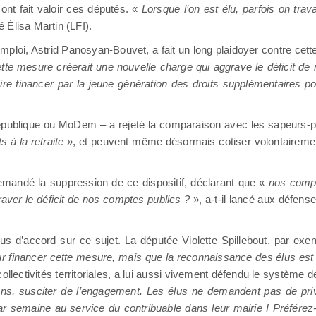
ont fait valoir ces députés. «
Lorsque l’on est élu, parfois on trav
é Élisa Martin (LFI).
mploi, Astrid Panosyan-Bouvet, a fait un long plaidoyer contre cet
tte mesure créerait une nouvelle charge qui aggrave le déficit de 
faire financer par la jeune génération des droits supplémentaires p
République ou MoDem – a rejeté la comparaison avec les sapeurs-p
s à la retraite
», et peuvent même désormais cotiser volontairement
mandé la suppression de ce dispositif, déclarant que «
nos compte
aver le déficit de nos comptes publics ?
», a-t-il lancé aux défense
d’accord sur ce sujet. La députée Violette Spillebout, par exemp
 financer cette mesure, mais que la reconnaissance des élus est 
llectivités territoriales, a lui aussi vivement défendu le système de
ons, susciter de l’engagement. Les élus ne demandent pas de priv
 semaine au service du contribuable dans leur mairie ! Préférez