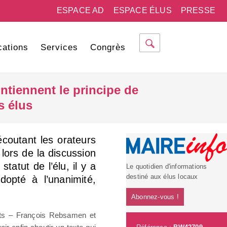
ESPACE AD
ESPACE ÉLUS
PRESSE
cations
Services
Congrès
intiennent le principe de
s élus
écoutant les orateurs
 lors de la discussion
tatut de l’élu, il y a
Le quotidien d'informations
destiné aux élus locaux
dopté à l’unanimité,
Abonnez-vous !
ats – François Rebsamen et