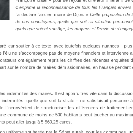
Françoise Gatel – pour se réjouir et dire leur « fierté » de v
«
exprime la reconnaissance de tous les Français envers 
l’a déclaré l’ancien maire de Dijon. «
Cette proposition de 
de nos concitoyens, quelle que soit sa situation personnelle
quels que soient son âge, les moyens et l’envie de s’engager
aré leur soutien à ce texte, avec toutefois quelques nuances – plusi
de l’élu ne s’accompagne pas de moyens financiers et intervienne au
 orateurs ont également repris les chiffres des récentes enquêtes 
e part sur le nombre de maires démissionnaires, en hausse pendant
 des indemnités des maires. Il est apparu très vite dans la discussi
ndemnités, quelle que soit la strate – ne satisfaisait personne à
te l’inconvénient de sanctuariser les différences de traitement e
’une commune de moins de 500 habitants peut toucher au maximu
nts peut aller jusqu’à 5 960,25 euros.
ion uniforme souhaitée par le Sénat aurait, pour les communes, un