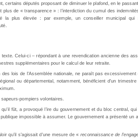
nt, certains députés proposant de diminuer le plafond, en le passant
lus de « transparence » : l’interdiction du cumul des indemnités
té la plus élevée : par exemple, un conseiller municipal qui s
uté.
u texte. Celui-ci – répondant à une revendication ancienne des as
imestres supplémentaires pour le calcul de leur retraite.
n des lois de l’Assemblée nationale, ne paraît pas excessivement g
 régional ou départemental, notamment, bénéficient d’un trimestr
maximum.
s sapeurs-pompiers volontaires.
u’il fût, a provoqué l’ire du gouvernement et du bloc central, qui 
 publique impossible à assumer. Le gouvernement a présenté un
loir qu’il s’agissait d’une mesure de «
reconnaissance de l’engage