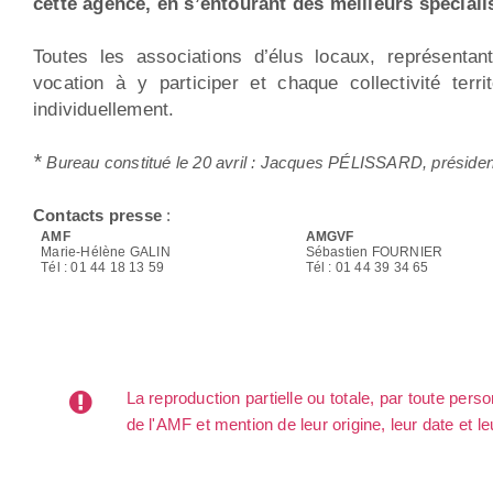
cette agence, en s’entourant des meilleurs spéciali
Toutes les associations d’élus locaux, représent
vocation à y participer et chaque collectivité ter
individuellement.
*
Bureau constitué le 20 avril : Jacques PÉLISSARD, préside
Contacts presse
:
AMF
AMGVF
Marie-Hélène GALIN
Sébastien FOURNIER
Tél : 01 44 18 13 59
Tél : 01 44 39 34 65
La reproduction partielle ou totale, par toute per
de l'AMF et mention de leur origine, leur date et le