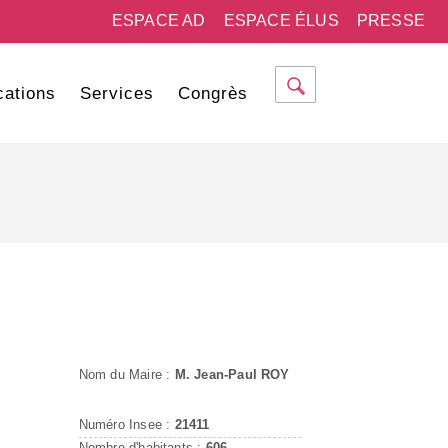
ESPACE AD
ESPACE ÉLUS
PRESSE
cations
Services
Congrès
Nom du Maire :
M. Jean-Paul ROY
Numéro Insee :
21411
Nombre d'habitants :
606