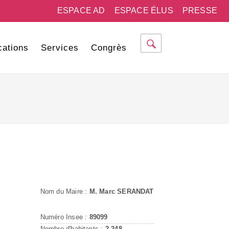
ESPACE AD
ESPACE ÉLUS
PRESSE
cations
Services
Congrès
Nom du Maire :
M. Marc SERANDAT
Numéro Insee :
89099
Nombre d'habitants :
2 248