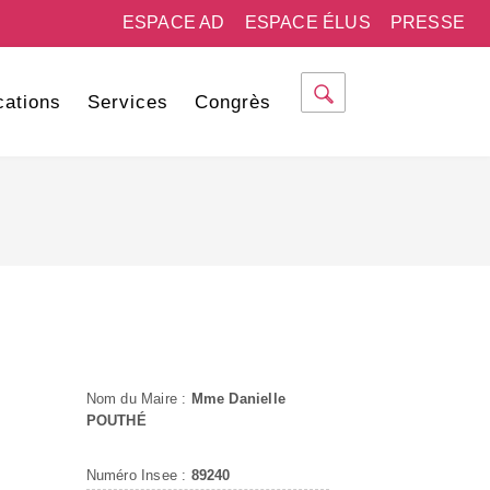
ESPACE AD
ESPACE ÉLUS
PRESSE
cations
Services
Congrès
Nom du Maire :
Mme Danielle
POUTHÉ
Numéro Insee :
89240