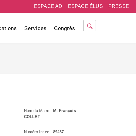
ESPACE AD
ESPACE ÉLUS
PRESSE
cations
Services
Congrès
Nom du Maire :
M. François
COLLET
Numéro Insee :
89437