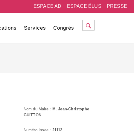
ESPACE AD
ESPACE ÉLUS
PRESSE
cations
Services
Congrès
Nom du Maire :
M. Jean-Christophe
GUITTON
Numéro Insee :
21112