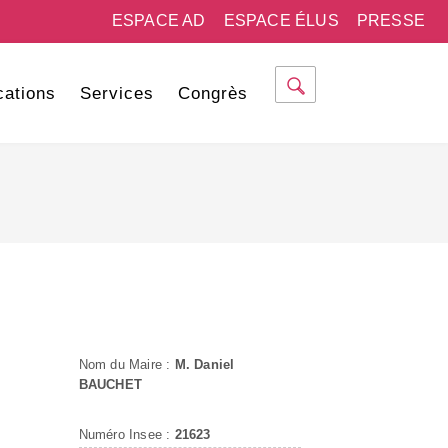
ESPACE AD
ESPACE ÉLUS
PRESSE
cations
Services
Congrès
Nom du Maire :
M. Daniel
BAUCHET
Numéro Insee :
21623