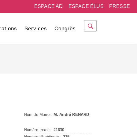
ESPACE AD
ESPACE ÉLUS
PRESSE
cations
Services
Congrès
Nom du Maire :
M. André RENARD
Numéro Insee :
21630
Nombre d'habitants :
225