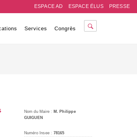
ESPACE AD
ESPACE ÉLUS
PRESSE
cations
Services
Congrès
S
Nom du Maire :
M. Philippe
GUIGUEN
Numéro Insee :
78165