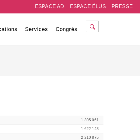
ESPACE AD
ESPACE ÉLUS
PRESSE
cations
Services
Congrès
1 305 061
1 622 143
2 210 875