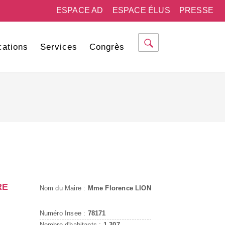
ESPACE AD
ESPACE ÉLUS
PRESSE
cations
Services
Congrès
RE
Nom du Maire :
Mme Florence LION
Numéro Insee :
78171
Nombre d'habitants :
1 307