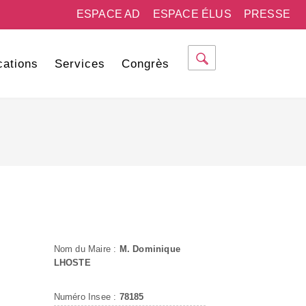
ESPACE AD
ESPACE ÉLUS
PRESSE
cations
Services
Congrès
Nom du Maire :
M. Dominique
LHOSTE
Numéro Insee :
78185