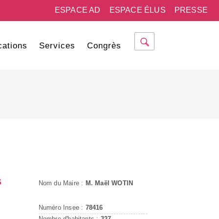
ESPACE AD
ESPACE ÉLUS
PRESSE
cations
Services
Congrès
S
Nom du Maire :
M. Maël WOTIN
Numéro Insee :
78416
Nombre d'habitants :
327