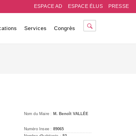
ESPACE AD
ESPACE ÉLUS
PRESSE
cations
Services
Congrès
Nom du Maire :
M. Benoît VALLÉE
Numéro Insee :
89065
Nombre d'habitants :
52