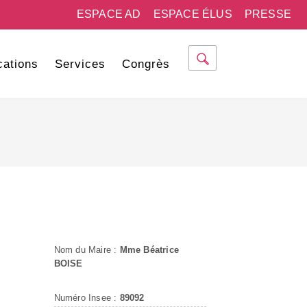
ESPACE AD
ESPACE ÉLUS
PRESSE
cations
Services
Congrès
Nom du Maire :
Mme Béatrice
BOISE
Numéro Insee :
89092