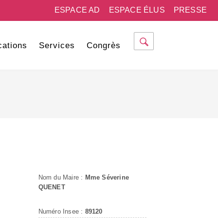
ESPACE AD
ESPACE ÉLUS
PRESSE
cations
Services
Congrès
Nom du Maire :
Mme Séverine
QUENET
Numéro Insee :
89120