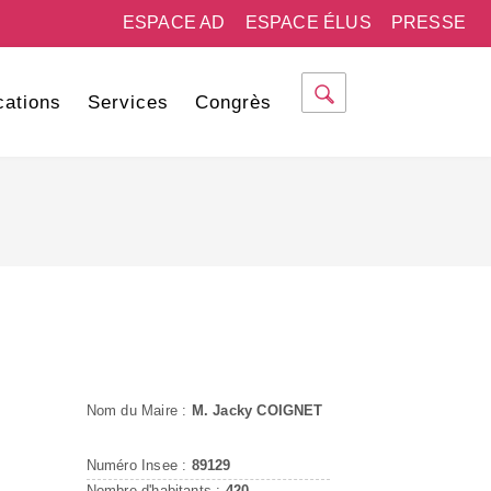
ESPACE AD
ESPACE ÉLUS
PRESSE
cations
Services
Congrès
Nom du Maire :
M. Jacky COIGNET
Numéro Insee :
89129
Nombre d'habitants :
420