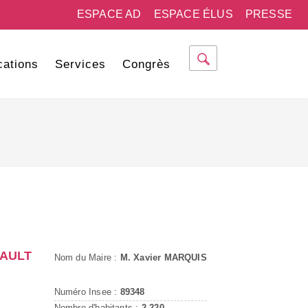
ESPACE AD
ESPACE ÉLUS
PRESSE
cations
Services
Congrès
SAULT
Nom du Maire :
M. Xavier MARQUIS
Numéro Insee :
89348
Nombre d'habitants :
2 220