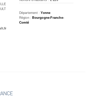
ILLE
AULT
Département :
Yonne
Région :
Bourgogne-Franche-
Comté
lt.fr