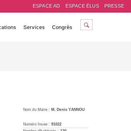
ESPACE AD
ESPACE ÉLUS
PRESSE
cations
Services
Congrès
Nom du Maire :
M. Denis YANNOU
Numéro Insee :
91022
Nombre d'habitants :
120