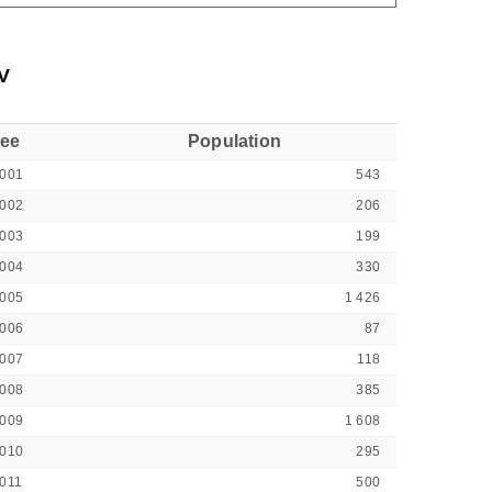
V
see
Population
001
543
002
206
003
199
004
330
005
1 426
006
87
007
118
008
385
009
1 608
010
295
011
500