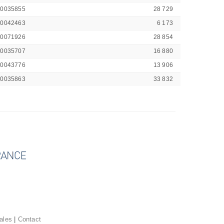
00035855
28 729
00042463
6 173
00071926
28 854
00035707
16 880
00043776
13 906
00035863
33 832
ales
|
Contact