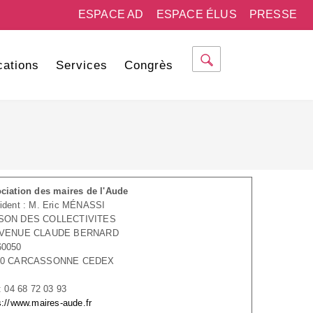
ESPACE AD
ESPACE ÉLUS
PRESSE
cations
Services
Congrès
ciation des maires de l'Aude
ident : M. Eric MÉNASSI
SON DES COLLECTIVITES
AVENUE CLAUDE BERNARD
60050
90 CARCASSONNE CEDEX
 : 04 68 72 03 93
s://www.maires-aude.fr