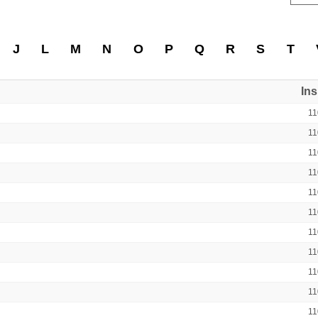
J
L
M
N
O
P
Q
R
S
T
In
11
11
11
11
11
11
11
11
11
11
11