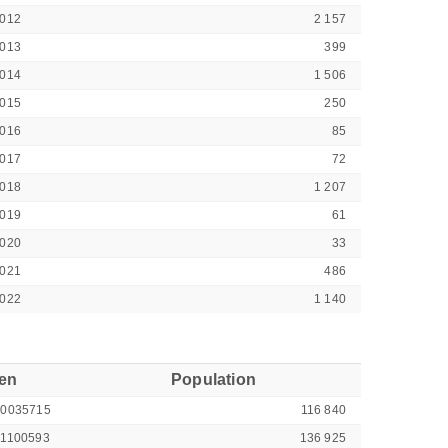
012
2 157
013
399
014
1 506
015
250
016
85
017
72
018
1 207
019
61
020
33
021
486
022
1 140
ren
Population
00035715
116 840
41100593
136 925