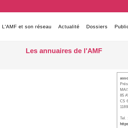
L'AMF et son réseau
Actualité
Dossiers
Publi
Les annuaires de l'AMF
asso
Prés
MAI
85 
CS 
118
Tel.
http