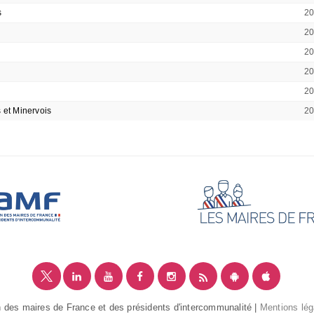
s
2
2
2
2
2
et Minervois
2
 des maires de France et des présidents d'intercommunalité |
Mentions lég