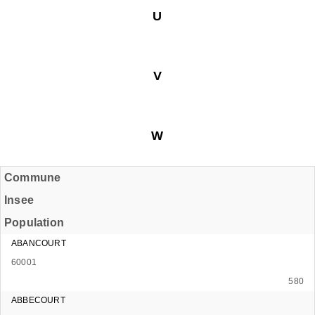
U
V
W
Commune
Insee
Population
ABANCOURT
60001
580
ABBECOURT