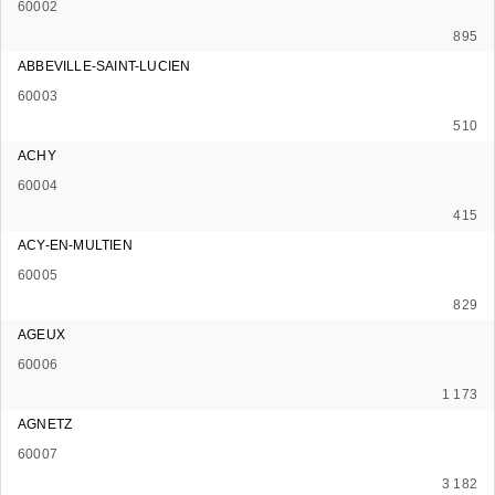
60002
895
ABBEVILLE-SAINT-LUCIEN
60003
510
ACHY
60004
415
ACY-EN-MULTIEN
60005
829
AGEUX
60006
1 173
AGNETZ
60007
3 182