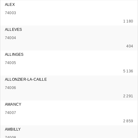
ALEX
74003
1 180
ALLEVES
74004
404
ALLINGES
74005
5 136
ALLONZIER-LA-CAILLE
74006
2 291
AMANCY
74007
2 859
AMBILLY
74008