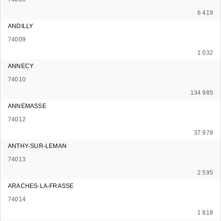
6 419
ANDILLY
74009
1 032
ANNECY
74010
134 985
ANNEMASSE
74012
37 978
ANTHY-SUR-LEMAN
74013
2 595
ARACHES-LA-FRASSE
74014
1 818