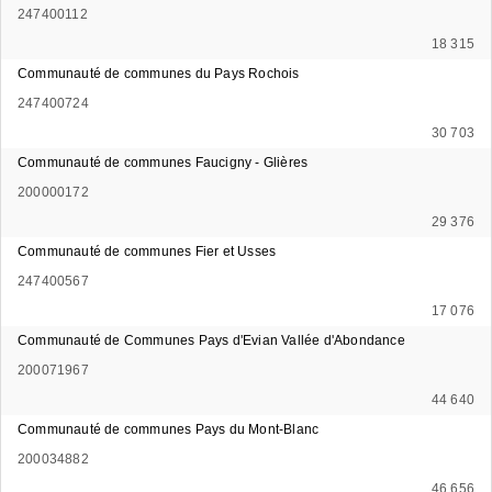
247400112
18 315
Communauté de communes du Pays Rochois
247400724
30 703
Communauté de communes Faucigny - Glières
200000172
29 376
Communauté de communes Fier et Usses
247400567
17 076
Communauté de Communes Pays d'Evian Vallée d'Abondance
200071967
44 640
Communauté de communes Pays du Mont-Blanc
200034882
46 656