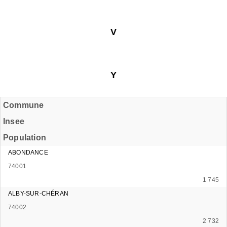
V
Y
Commune
Insee
Population
ABONDANCE
74001
1 745
ALBY-SUR-CHÉRAN
74002
2 732