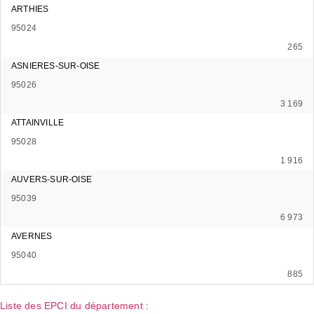
ARTHIES
95024
265
ASNIERES-SUR-OISE
95026
3 169
ATTAINVILLE
95028
1 916
AUVERS-SUR-OISE
95039
6 973
AVERNES
95040
885
Liste des EPCI du département :