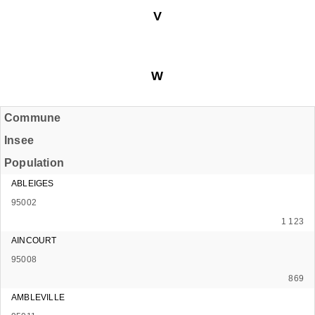
V
W
Commune
Insee
Population
ABLEIGES
95002
1 123
AINCOURT
95008
869
AMBLEVILLE