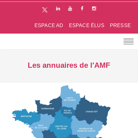
ESPACE AD
ESPACE ÉLUS
PRESSE
Les annuaires de l'AMF