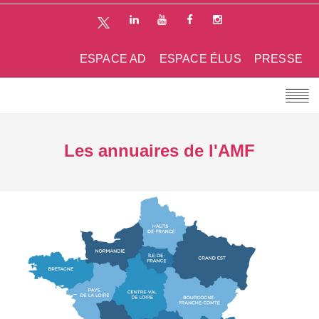
ESPACE AD
ESPACE ÉLUS
PRESSE
Les annuaires de l'AMF