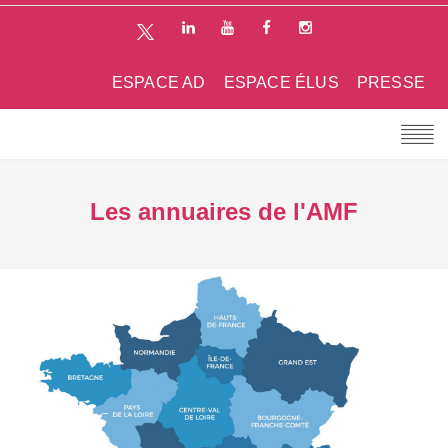
ESPACE AD
ESPACE ÉLUS
PRESSE
Les annuaires de l'AMF