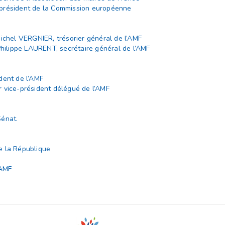
 président de la Commission européenne
Michel VERGNIER, trésorier général de l’AMF
 Philippe LAURENT, secrétaire général de l’AMF
dent de l’AMF
 vice-président délégué de l’AMF
Sénat.
e la République
'AMF