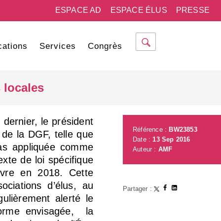
ESPACE AD
ESPACE ÉLUS
PRESSE
cations
Services
Congrès
 locales
dernier, le président
Référence :
BW23853
 de la DGF, telle que
Date :
13 Sep 2016
pas appliquée comme
Auteur :
AMF
xte de loi spécifique
vre en 2018. Cette
ciations d’élus, au
Partager :
gulièrement alerté le
forme envisagée, la