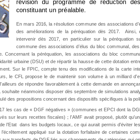
révision du programme de réduction des 
constituant un préalable.
En mars 2016, la résolution commune des associations d
des améliorations de la péréquation dès 2017. Ainsi, d
intervenir dès 2017, en particulier sur la péréquation s
commune des associations d'élus du bloc communal, des 
re. Concernant la péréquation, les associations du bloc commun
idarité urbaine (DSU) et de répartir la hausse de cette dotation e
ellement. Sur le FPIC, compte tenu des modifications de la carte 
teurs, le CFL propose le de maintenir son volume à un milliard 
t d’ailleurs de répondre favorablement à cette demande en annonç
CFL souhaite néanmoins disposer dès septembre de simulations ana
é des propositions concernant des dispositifs spécifiques à la politi
2017 les cas de « DGF négatives » (communes et EPCI dont la DG
és sur leurs recettes fiscales) ; l’AMF avait proposé, plutôt qu’
 de l’Etat dans les budgets locaux, ce qui aurait permis d’éviter 
l’écrêtement appliqué sur la dotation forfaitaire de certaines co
r aux transferts de DGF liés aux changements de catégories qui on