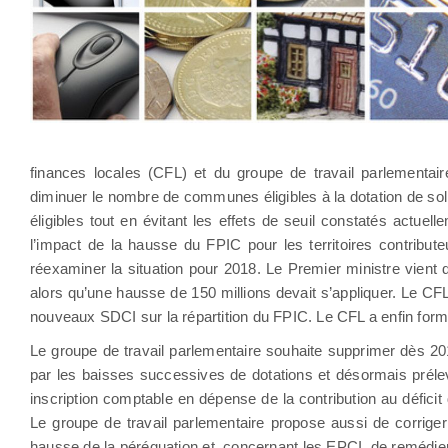
finances locales (CFL) et du groupe de travail parlementai
diminuer le nombre de communes éligibles à la dotation de sol
éligibles tout en évitant les effets de seuil constatés actu
l’impact de la hausse du FPIC pour les territoires contribu
réexaminer la situation pour 2018. Le Premier ministre vien
alors qu’une hausse de 150 millions devait s’appliquer. Le 
nouveaux SDCI sur la répartition du FPIC. Le CFL a enfin formul
Le groupe de travail parlementaire souhaite supprimer dès 
par les baisses successives de dotations et désormais prélev
inscription comptable en dépense de la contribution au déficit
Le groupe de travail parlementaire propose aussi de corriger 
hausse de la péréquation et, concernant les EPCI, de remédie