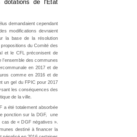
dotations de l'État
’élus demandaient cependant
es modifications devraient
ur la base de la résolution
propositions du Comité des
al et le CFL préconisent de
ntre l’ensemble des communes
intercommunale en 2017 et de
d’euros comme en 2016 et de
ant un gel du FPIC pour 2017
lysant les conséquences des
que de la ville.
F a été totalement absorbée
une ponction sur la DGF, une
les cas de « DGF négatives ».
mmunes destiné à financer la
t pénalisé en 2016 certaines