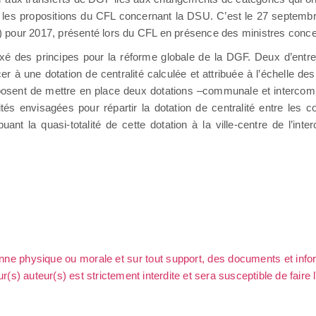
les propositions du CFL concernant la DSU. C’est le 27 septembre
LF) pour 2017, présenté lors du CFL en présence des ministres conc
fixé des principes pour la réforme globale de la DGF. Deux d’ent
r à une dotation de centralité calculée et attribuée à l’échelle de
roposent de mettre en place deux dotations –communale et intercom
és envisagées pour répartir la dotation de centralité entre les
nt la quasi-totalité de cette dotation à la ville-centre de l’inte
sonne physique ou morale et sur tout support, des documents et info
ur(s) auteur(s) est strictement interdite et sera susceptible de faire 