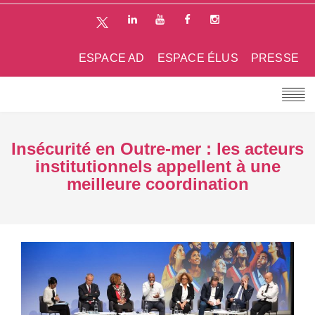
ESPACE AD
ESPACE ÉLUS
PRESSE
Insécurité en Outre-mer : les acteurs
institutionnels appellent à une
meilleure coordination