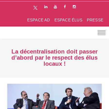
ESPACE AD
ESPACE ÉLUS
PRESSE
La décentralisation doit passer
d’abord par le respect des élus
locaux !