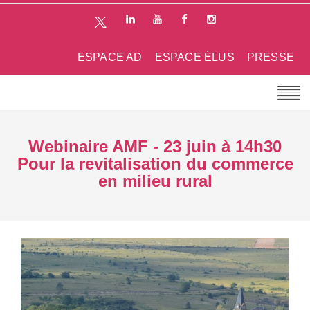
ESPACE AD
ESPACE ÉLUS
PRESSE
Webinaire AMF - 23 juin à 14h30
Pour la revitalisation du commerce
en milieu rural