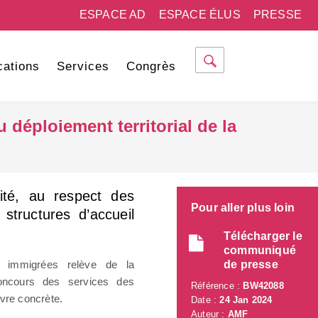
ESPACE AD
ESPACE ÉLUS
PRESSE
cations
Services
Congrès
 déploiement territorial de la
ité, au respect des
Pour aller plus loin
structures d’accueil
Télécharger le
communiqué
es immigrées relève de la
de presse
concours des services des
Référence :
BW42088
vre concrète.
Date :
24 Jan 2024
Auteur :
AMF