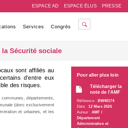
ESPACE AD
ESPACE ÉLUS
PRESSE
cations
Services
Congrès
la Sécurité sociale
caux sont affiliés au
Pour aller plus loin
certains d’entre eux
mble des risques.
Télécharger la
note de l'AMF
s communes, départements,
Référence :
BW40174
mmunale (donc exclusivement
Date :
12 Mars 2026
ration et urbaines, et les
Auteur :
AMF /
Département
Administration et