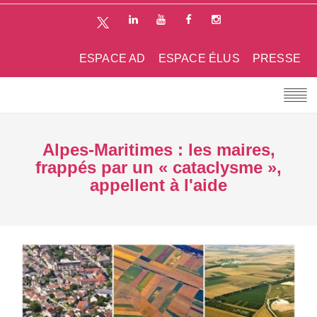
ESPACE AD
ESPACE ÉLUS
PRESSE
Alpes-Maritimes : les maires,
frappés par un « cataclysme »,
appellent à l'aide