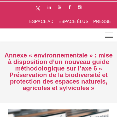
ESPACE AD
ESPACE ÉLUS
PRESSE
Annexe « environnementale » : mise
à disposition d’un nouveau guide
méthodologique sur l’axe 6 «
Préservation de la biodiversité et
protection des espaces naturels,
agricoles et sylvicoles »