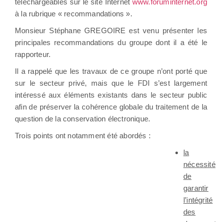
téléchargeables sur le site Internet
www.foruminternet.org
à la rubrique « recommandations ».
Monsieur Stéphane GREGOIRE est venu présenter les
principales recommandations du groupe dont il a été le
rapporteur.
Il a rappelé que les travaux de ce groupe n’ont porté que
sur le secteur privé, mais que le FDI s’est largement
intéressé aux éléments existants dans le secteur public
afin de préserver la cohérence globale du traitement de la
question de la conservation électronique.
Trois points ont notamment été abordés :
la
nécessité
de
garantir
l’intégrité
des