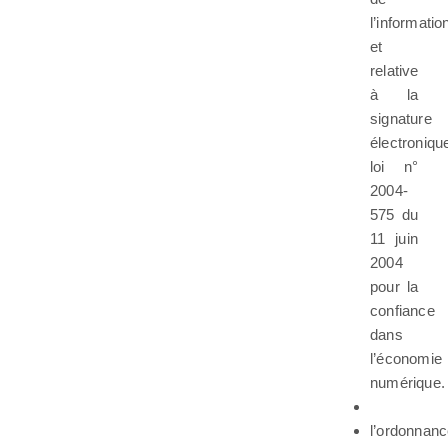
l’informatio
et
relative
à la
signature
électroniqu
loi n°
2004-
575 du
11 juin
2004
pour la
confiance
dans
l’économie
numérique.
l’ordonnan