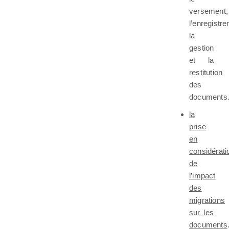
versement,
l’enregistr
la
gestion
et la
restitution
des
documents
la
prise
en
considérati
de
l’impact
des
migrations
sur les
documents