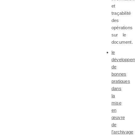
et
traçabilité
des
opérations
sur le
document.
le
développe
de
bonnes
pratiques
dans
la
mise
en
œuvre
de
l’archivage