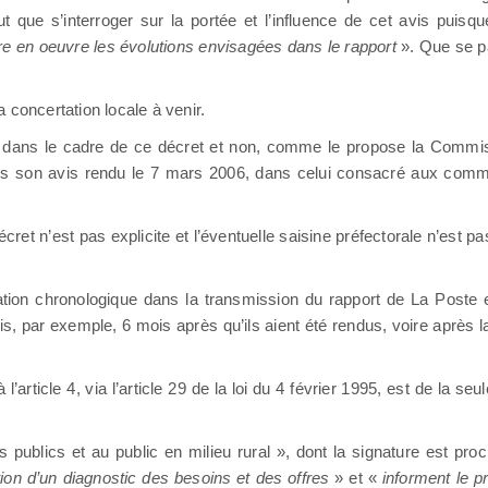
ut que s’interroger sur la portée et l’influence de cet avis puisq
re en oeuvre les évolutions envisagées dans le rapport
». Que se pa
a concertation locale à venir.
itée dans le cadre de ce décret et non, comme le propose la Comm
s son avis rendu le 7 mars 2006, dans celui consacré aux comm
e décret n’est pas explicite et l’éventuelle saisine préfectorale n’est 
ication chronologique dans la transmission du rapport de La Poste
is, par exemple, 6 mois après qu’ils aient été rendus, voire après 
 l’article 4, via l’article 29 de la loi du 4 février 1995, est de la seu
 publics et au public en milieu rural », dont la signature est proc
ion d’un diagnostic des besoins et des offres
» et «
informent le p