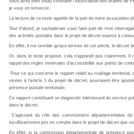
Vous avez bien voulu consulter l’Association des Maires de Fran
je vous en remercie.
La lecture de ce texte appelle de la part de notre association 
Tout d’abord, je souhaiterais vous faire part de mon interrogati
des activités postales dans le projet de décret soumis à consul
En effet, il me semble qu’aux termes de cet article, le décret d
Or, dans le texte proposé, cela n’apparaît pas clairement. Il
rappel des règles minimales d’accessibilité aux points de conta
Pour ce qui concerne le rapport relatif au maillage territorial,
visées à l’article 1 du projet de décret, pourraient être aj
présence postale territoriale.
Ce rapport constituant un diagnostic intéressant du service publ
dans le décret.
S’agissant du rôle des commissions départementales de pr
insuffisamment pris en compte dans le projet de décret que v
En effet, si la commission départementale de présence postale