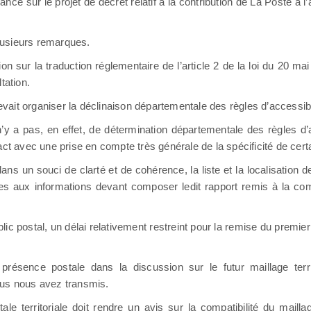
ce sur le projet de décret relatif à la contribution de La Poste à l
plusieurs remarques.
on sur la traduction réglementaire de l’article 2 de la loi du 20 mai
tation.
evait organiser la déclinaison départementale des règles d’accessibi
 n’y a pas, en effet, de détermination départementale des règles d’
ct avec une prise en compte très générale de la spécificité de certai
 dans un souci de clarté et de cohérence, la liste et la localisation d
outées aux informations devant composer ledit rapport remis à la 
ic postal, un délai relativement restreint pour la remise du premier
ésence postale dans la discussion sur le futur maillage terri
ous nous avez transmis.
 territoriale doit rendre un avis sur la compatibilité du maillage