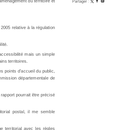
’aménagement du territoire et
Partager :
 2005 relative à la régulation
lité.
accessibilité mais un simple
ns territoires.
es points d’accueil du public,
commission départementale de
 rapport pourrait être précisé
torial postal, il me semble
 territorial avec les règles