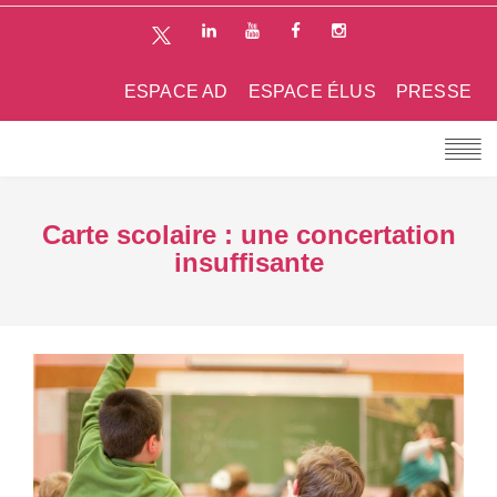
ESPACE AD
ESPACE ÉLUS
PRESSE
Carte scolaire : une concertation
insuffisante