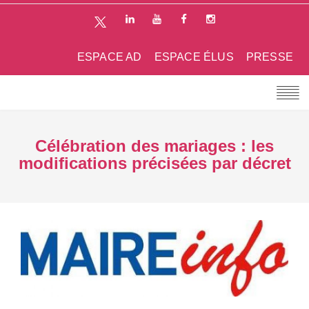
ESPACE AD
ESPACE ÉLUS
PRESSE
Célébration des mariages : les
modifications précisées par décret