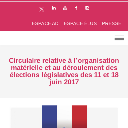
ESPACE AD
ESPACE ÉLUS
PRESSE
Circulaire relative à l’organisation
matérielle et au déroulement des
élections législatives des 11 et 18
juin 2017