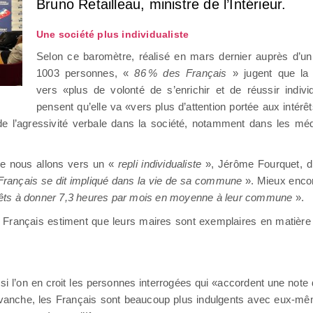
Bruno Retailleau, ministre de l’Intérieur.
Une société plus individualiste
Selon ce baromètre, réalisé en mars dernier auprès d’un 
1003 personnes, «
86 % des Français
» jugent que la 
vers «plus de volonté de s’enrichir et de réussir indiv
pensent qu’elle va «vers plus d’attention portée aux intérêt
e l’agressivité verbale dans la société, notamment dans les mé
ue nous allons vers un «
repli individualiste
», Jérôme Fourquet, dir
 Français se dit impliqué dans la vie de sa commune
». Mieux encor
t prêts à donner 7,3 heures par mois en moyenne à leur commune
».
es Français estiment que leurs maires sont exemplaires en matière
si l’on en croit les personnes interrogées qui «accordent une note
evanche, les Français sont beaucoup plus indulgents avec eux-mêm