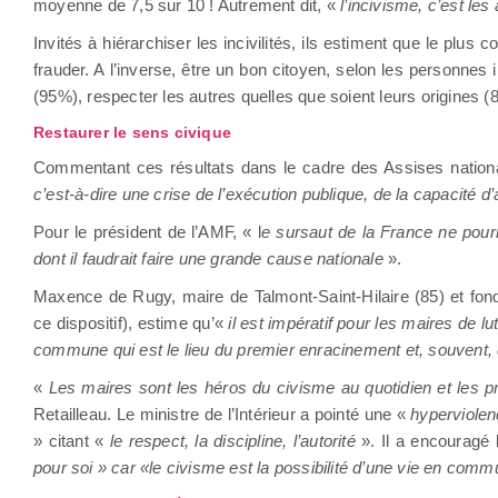
moyenne de 7,5 sur 10 ! Autrement dit, «
l’incivisme, c’est les
Invités à hiérarchiser les incivilités, ils estiment que le pl
frauder. A l’inverse, être un bon citoyen, selon les personnes
(95%), respecter les autres quelles que soient leurs origines
Restaurer le sens civique
Commentant ces résultats dans le cadre des Assises nation
c’est-à-dire une crise de l’exécution publique, de la capacité
Pour le président de l’AMF, « l
e sursaut de la France ne pour
dont il faudrait faire une grande cause nationale
».
Maxence de Rugy, maire de Talmont-Saint-Hilaire (85) et fo
ce dispositif), estime qu’«
il est impératif pour les maires de lu
commune qui est le lieu du premier enracinement et, souvent
«
Les maires sont les héros du civisme au quotidien et les pre
Retailleau. Le ministre de l’Intérieur a pointé une «
hyperviolen
» citant «
le respect, la discipline, l’autorité
». Il a encouragé
pour soi » car «le civisme est la possibilité d’une vie en commu