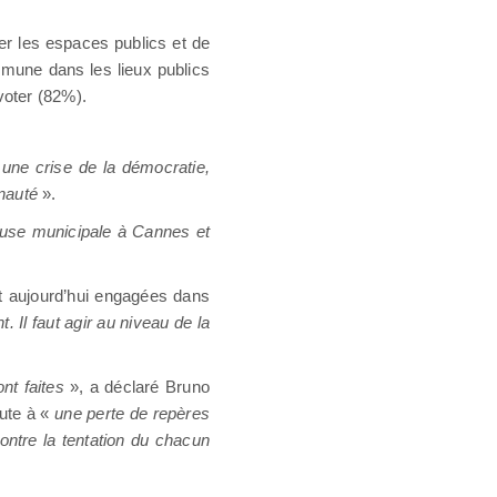
ter les espaces publics et de
ommune dans les lieux publics
 voter (82%).
 une crise de la démocratie,
unauté
».
use municipale à Cannes et
t aujourd’hui engagées dans
t. Il faut agir au niveau de la
nt faites
», a déclaré Bruno
pute à «
une perte de repères
contre la tentation du chacun