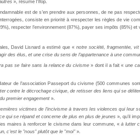
 autres
», résume l’Ifop.
us condamnable est de s’en prendre aux personnes, de ne pas respec
 interrogées, consiste en priorité à «respecter les règles de vie c
 (89%), respecter l’environnement (87%), payer ses impôts (85%) et
ales, David Lisnard a estimé que «
notre société, fragmentée, vit
 d’agir des élus, et une crise du sens de l’appartenance à une comm
ra pas se faire sans la relance du civisme
» dont il a fait «
une ca
ndateur de l’association Passeport du civisme (500 communes son
tter contre le décrochage civique, de retisser des liens qui se déliten
, du premier engagement
».
mières victimes de l’incivisme à travers les violences qui leur so
ce qui se répand et concerne de plus en plus de jeunes
», qu’il im
 les maires à renforcer le civisme dans leur commune, «
à lutter 
n, c’est le "nous" plutôt que le "moi"
».