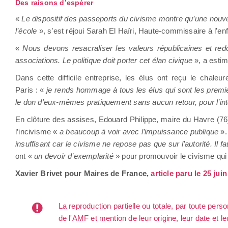
Des raisons d’espérer
«
Le dispositif des passeports du civisme montre qu’une nouve
l’école
», s’est réjoui Sarah El Haïri, Haute-commissaire à l’en
«
Nous devons resacraliser les valeurs républicaines et red
associations. Le politique doit porter cet élan civique
», a esti
Dans cette difficile entreprise, les élus ont reçu le cha
Paris : «
je rends hommage à tous les élus qui sont les premier
le don d’eux-mêmes pratiquement sans aucun retour, pour l’inté
En clôture des assises, Edouard Philippe, maire du Havre (76)
l’incivisme «
a beaucoup à voir avec l’impuissance publique
».
insuffisant car le civisme ne repose pas que sur l’autorité. Il 
ont «
un devoir d’exemplarité
» pour promouvoir le civisme qui
Xavier Brivet pour Maires de France,
article paru le 25 jui
La reproduction partielle ou totale, par toute per
de l'AMF et mention de leur origine, leur date et le