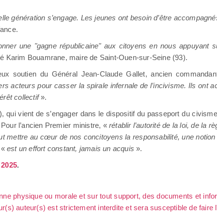
lle génération s’engage. Les jeunes ont besoin d’être accompagnés p
fance.
onner une "gagne républicaine" aux citoyens en nous appuyant sur
mé Karim Bouamrane, maire de Saint-Ouen-sur-Seine (93).
leureux soutien du Général Jean-Claude Gallet, ancien commanda
s acteurs pour casser la spirale infernale de l’incivisme. Ils ont a
rêt collectif
».
, qui vient de s’engager dans le dispositif du passeport du civism
 Pour l’ancien Premier ministre, «
rétablir l’autorité de la loi, de la 
faut mettre au cœur de nos concitoyens la responsabilité, une notion 
 «
est un effort constant, jamais un acquis
».
n 2025
.
sonne physique ou morale et sur tout support, des documents et info
ur(s) auteur(s) est strictement interdite et sera susceptible de faire 