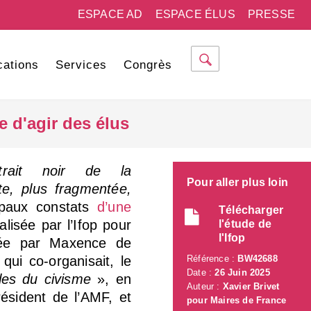
ESPACE AD
ESPACE ÉLUS
PRESSE
cations
Services
Congrès
e d'agir des élus
rait noir de la
Pour aller plus loin
te, plus fragmentée,
ipaux constats
d’une
Télécharger
lisée par l’Ifop pour
l'étude de
l'Ifop
ndée par Maxence de
qui co-organisait, le
Référence :
BW42688
Date :
26 Juin 2025
ales du civisme
», en
Auteur :
Xavier Brivet
ésident de l’AMF, et
pour Maires de France