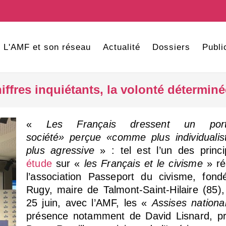
L'AMF et son réseau
Actualité
Dossiers
Publi
iffres inquiétants, la volonté déterminé
«
Les Français dressent un port
société» perçue «comme plus individualis
plus agressive
» : tel est l’un des princ
étude
sur «
les Français et le civisme
» réa
l’association Passeport du civisme, fo
Rugy, maire de Talmont-Saint-Hilaire (85), 
25 juin, avec l’AMF, les «
Assises nation
présence notamment de David Lisnard, pr