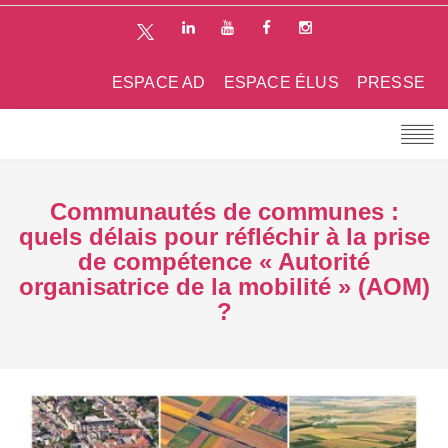
ESPACE AD
ESPACE ÉLUS
PRESSE
Communautés de communes :
quels délais pour réfléchir à la prise
de compétence « Autorité
organisatrice de la mobilité » (AOM)
?