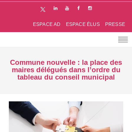
ESPACE AD
ESPACE ÉLUS
PRESSE
Commune nouvelle : la place des
maires délégués dans l’ordre du
tableau du conseil municipal