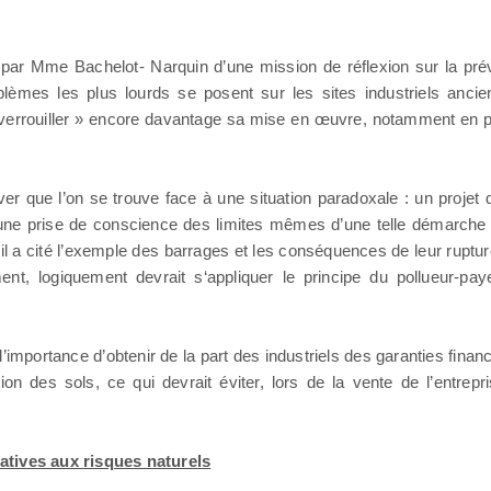
é par Mme Bachelot- Narquin d’une mission de réflexion sur la pré
blèmes les plus lourds se posent sur les sites industriels anci
i, « verrouiller » encore davantage sa mise en œuvre, notamment e
ver que l’on se trouve face à une situation paradoxale : un projet 
ne prise de conscience des limites mêmes d’une telle démarche p
il a cité l’exemple des barrages et les conséquences de leur rupture 
t, logiquement devrait s‘appliquer le principe du pollueur-pa
r l’importance d’obtenir de la part des industriels des garanties fin
ution des sols, ce qui devrait éviter, lors de la vente de l’entrep
elatives aux risques naturels