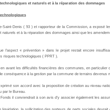
es technologiques et naturels et à la réparation des dommages
 technologiques
e-Saint-Denis ( 93 ) et rapporteur de la Commission, a exposé les
es et naturels et à la réparation des dommages ainsi que les amend
ue l’aspect « prévention » dans le projet restait encore insuffisan
es risques technologiques ( PPRT ).
en avant les difficultés financières des communes, en particulier 
ie de conséquence à la gestion par la commune de terrains devenus 
primé son accord avec la proposition de création au niveau natio
nu par le Bureau.
 Fonds il conviendrait à son avis d’y associer également les assur
liquidation, la sollicitation des porteurs de parts sociales devrait 