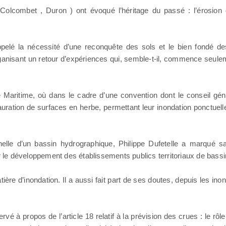
Colcombet , Duron ) ont évoqué l’héritage du passé : l’érosion 
pelé la nécessité d’une reconquête des sols et le bien fondé d
 organisant un retour d’expériences qui, semble-t-il, commence seule
 Maritime, où dans le cadre d’une convention dont le conseil géné
ration de surfaces en herbe, permettant leur inondation ponctuell
helle d’un bassin hydrographique, Philippe Dufetelle a marqué sa
er le développement des établissements publics territoriaux de bassi
tière d’inondation. Il a aussi fait part de ses doutes, depuis les i
é à propos de l’article 18 relatif à la prévision des crues : le rôl