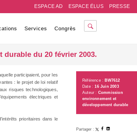
ESPACE AD
ESPACE ÉLUS
PRESSE
cations
Services
Congrès
urable du 20 février 2003.
elle participaient, pour les
Référence :
BW7612
 : le projet de loi relatif
Date :
16 Juin 2003
 aux risques technologiques,
Auteur :
Commission
d’équipements électriques et
environnement et
développement durable
ntérêts prioritaires dans le
Partager :