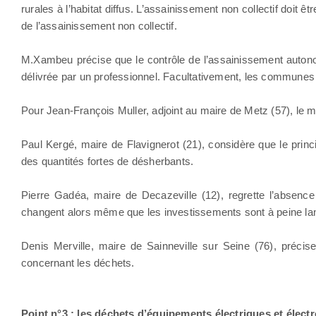
rurales à l’habitat diffus. L’assainissement non collectif doit ê
de l’assainissement non collectif.
M.Xambeu précise que le contrôle de l’assainissement autonome 
délivrée par un professionnel. Facultativement, les communes
Pour Jean-François Muller, adjoint au maire de Metz (57), le m
Paul Kergé, maire de Flavignerot (21), considère que le princ
des quantités fortes de désherbants.
Pierre Gadéa, maire de Decazeville (12), regrette l’absence
changent alors même que les investissements sont à peine la
Denis Merville, maire de Sainneville sur Seine (76), préci
concernant les déchets.
Point n°3
: les déchets d’équipements électriques et élec