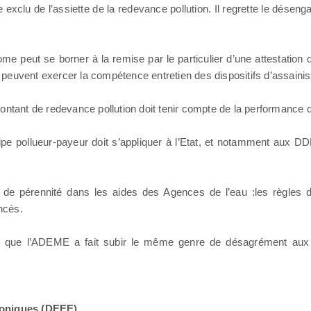
tre exclu de l’assiette de la redevance pollution. Il regrette le désen
peut se borner à la remise par le particulier d’une attestation de
 peuvent exercer la compétence entretien des dispositifs d’assai
ontant de redevance pollution doit tenir compte de la performance d
ipe pollueur-payeur doit s’appliquer à l’Etat, et notamment aux D
 de pérennité dans les aides des Agences de l’eau :les règles d’
ncés.
se que l’ADEME a fait subir le même genre de désagrément aux c
troniques (DEEE)