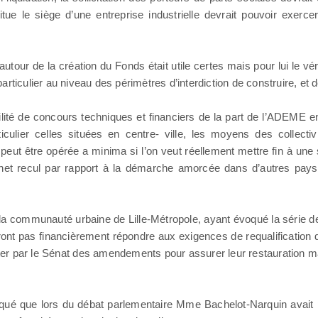
tue le siège d’une entreprise industrielle devrait pouvoir exerce
utour de la création du Fonds était utile certes mais pour lui le vé
 particulier au niveau des périmètres d’interdiction de construire, et 
lité de concours techniques et financiers de la part de l’ADEME en
ulier celles situées en centre- ville, les moyens des collectiv
 peut être opérée a minima si l’on veut réellement mettre fin à une 
en net recul par rapport à la démarche amorcée dans d’autres pay
e la communauté urbaine de Lille-Métropole, ayant évoqué la série d
ourront pas financièrement répondre aux exigences de requalification 
opter par le Sénat des amendements pour assurer leur restauration ma
diqué que lors du débat parlementaire Mme Bachelot-Narquin avait