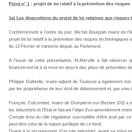
Point n° 1
: projet de loi relatif à la prévention des risqu
1a) Les dispositions du projet de loi relatives aux risques
Conformément à l’ordre du jour, Michel Bourgain maire de l’Il
projet de loi relatif à la prévention des risques technologiqu
du 13 Février et transmis depuis au Parlement.
A l’issue de cette présentation, M.Merville a fait observer q
financement lié à la mise en œuvre des plans de prévention d
Philippe Dufetelle, maire-adjoint de Toulouse a également mis 
par les propriétaires de leur droit de délaissement et, par vo
François Colcombet, maire de Dompierre-sur-Besbre (03) a ex
les industriels et l’Etat et faisant l’objet d’un amendement rete
Compte tenu du rôle régulateur susceptible d’être joué par ce
peut-être celui de la nature juridique de ce fond.
Quant à la reconversion d’un site industriel, avant sa mise en 