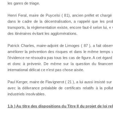
les gares de triage.
Henri Feral, maire de Puycelsi ( 81), ancien préfet et charg
dans le cadre de la décentralisation, a rappelé que les pro
transports, la réglementation existe, encore faut-il selon lu
des itinéraires évitant les agglomérations.
Patrick Charles, maire-adjoint de Limoges ( 87 ), a fait obser
améliorer la prévention des risques et dans le même temps u
l’évidence ne résoudra pas tous les cas de figure. A cet égard 
et donc à prévenir. De même sur la question du financemen
international délicat ce n’est pas chose aisée.
Paul Kerger, maire de Flavignerot ( 21 ), a lui aussi insisté su
avec la délivrance préalable de certificats relatifs à la poll
industriels insolvables.
1.b ) Au titre des dispositions du Titre II du projet de loi r