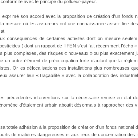
 conformité avec le principe du pollueur-payeur.
r exprimé son accord avec la proposition de création d’un fonds n
dans la mesure où les assureurs ont une connaissance assez fine des
at.
aux conséquences de certaines activités dont on mesure seulemen
pesticides ( dont un rapport de l’IFEN s’est fait récemment l’écho « 
lyses plus complexes, des risques « nouveaux » ou plus exactement ju
un autre élément de préoccupation forte d’autant que la réglement
cialistes. Or les délocalisations des installations plus nombreuses q
ux assurer leur « traçabilité » avec la collaboration des industrie
es précédentes interventions sur la nécessaire remise en état des
nomène d’étalement urbain aboutit désormais à rapprocher des ville
a totale adhésion à la proposition de création d’un fonds national do
sports de matières dangereuses et aux lieux de concentration des r