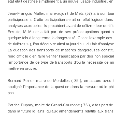
état était destinée simplement à un nouvel usage industriel, en
Jean-François Muller, maire-adjoint de Metz (57) a à son tou
participeraient. Cette participation serait en effet logique 
analyses auxquelles ils procèdent avant de délivrer leur certific
Ensuite, M Muller a fait part de ses préoccupations quant 
quelque fois à long terme la dangerosité. Citant l’exemple des 
de rivières » ), l’on découvre ainsi aujourd’hui, du fait d’ana
La question des transports de matières dangereuses constitue 
rend difficile d’en faire vérifier l’application par des non spé
l’importance de ce type de transports d’où la nécessité de mie
mettre en œuvre.
Bernard Poirier, maire de Mordelles ( 35 ), en accord avec l
souligné l’importance de la question dans la mesure où le phé
pas.
Patrice Dupray, maire de Grand-Couronne ( 76 ), a fait part de s
dans la future loi ainsi qu’aux amendements relatifs aux tran