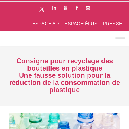
ESPACE AD
ESPACE ÉLUS
PRESSE
Consigne pour recyclage des
bouteilles en plastique
Une fausse solution pour la
réduction de la consommation de
plastique