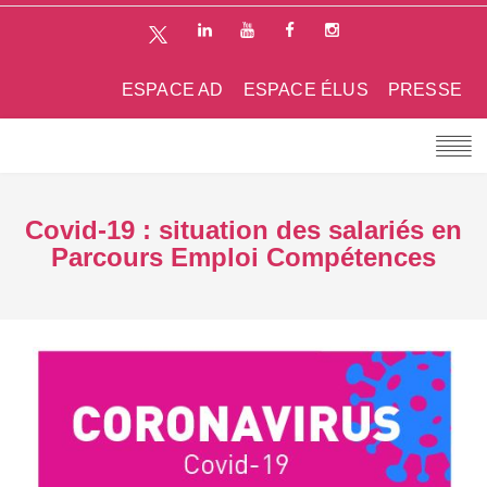
ESPACE AD
ESPACE ÉLUS
PRESSE
Covid-19 : situation des salariés en
Parcours Emploi Compétences