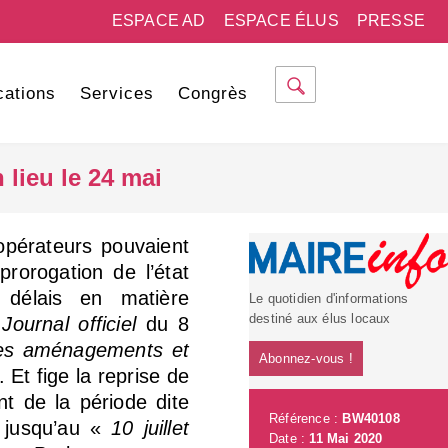
ESPACE AD
ESPACE ÉLUS
PRESSE
cations
Services
Congrès
n lieu le 24 mai
 opérateurs pouvaient
prorogation de l’état
 délais en matière
Le quotidien d'informations
destiné aux élus locaux
u
Journal officiel
du 8
es aménagements et
Abonnez-vous !
. Et fige la reprise de
t de la période dite
Référence :
BW40108
 jusqu’au «
10 juillet
Date :
11 Mai 2020