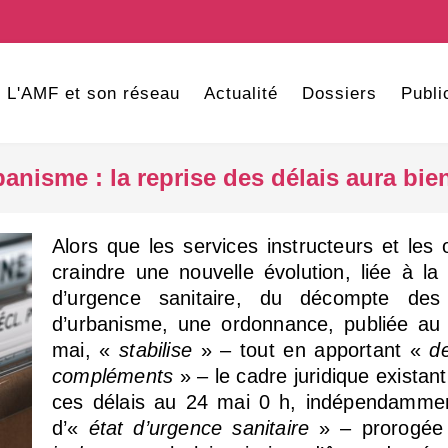
L'AMF et son réseau
Actualité
Dossiers
Publi
anisme : la reprise des délais aura bie
Alors que les services instructeurs et les
craindre une nouvelle évolution, liée à la 
d’urgence sanitaire, du décompte des
d’urbanisme, une ordonnance, publiée a
mai, «
stabilise
» – tout en apportant «
d
compléments
» – le cadre juridique existant
ces délais au 24 mai 0 h, indépendammen
d’«
état d’urgence sanitaire
» – prorogée