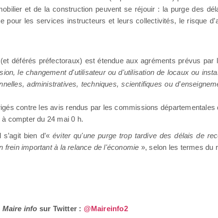
obilier et de la construction peuvent se réjouir : la purge des déla
 pour les services instructeurs et leurs collectivités, le risque d’
s (et déférés préfectoraux) est étendue aux agréments prévus par l
nsion, le changement d'utilisateur ou d'utilisation de locaux ou inst
nnelles, administratives, techniques, scientifiques ou d'enseignem
 dirigés contre les avis rendus par les commissions départementa
e à compter du 24 mai 0 h.
l s’agit bien d’«
éviter qu'une purge trop tardive des délais de rec
n frein important à la relance de l'économie
», selon les termes du r
z
Maire info
sur Twitter :
@Maireinfo2