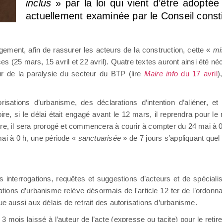
inclus
» par la loi qui vient d’être adopté
actuellement examinée par le Conseil consti
gement, afin de rassurer les acteurs de la construction, cette «
mi
nces (25 mars, 15 avril et 22 avril). Quatre textes auront ainsi été n
eur de la paralysie du secteur du BTP (lire
Maire info
du 17 avril
)
isations d’urbanisme, des déclarations d’intention d’aliéner, et
 si le délai était engagé avant le 12 mars, il reprendra pour le re
ire, il sera prorogé et commencera à courir à compter du 24 mai à 
ai à 0 h, une période «
sanctuarisée
» de 7 jours s’appliquant quel 
interrogations, requêtes et suggestions d’acteurs et de spécialis
sations d’urbanisme relève désormais de l'article 12 ter de l’ordo
ue aussi aux délais de retrait des autorisations d’urbanisme.
e 3 mois laissé à l’auteur de l’acte (expresse ou tacite) pour le re