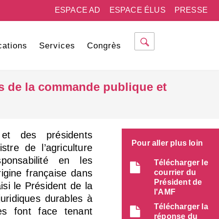
ESPACE AD
ESPACE ÉLUS
PRESSE
cations
Services
Congrès
les de la commande publique et
et des présidents
Pour aller plus loin
stre de l’agriculture
ponsabilité en les
Télécharger le
rigine française dans
courrier du
Président de
si le Président de la
l'AMF
uridiques durables à
Télécharger la
es font face tenant
réponse du